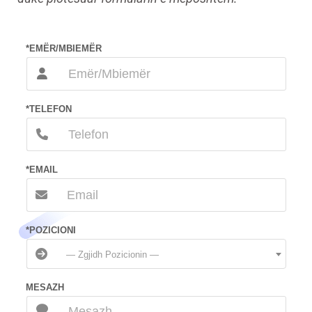
*EMËR/MBIEMËR
*TELEFON
*EMAIL
*POZICIONI
— Zgjidh Pozicionin —
MESAZH