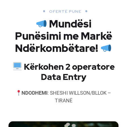
OFERTË PUNE
Mundësi
Punësimi me Markë
Ndërkombëtare!
Kërkohen 2 operatore
Data Entry
NDODHEMI
: SHESHI WILLSON/BLLOK –
TIRANË