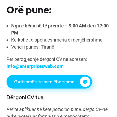
Orë pune:
Nga e hëna në të premte – 9:00 AM deri 17:00
PM
Kërkohet disponueshmëria e menjëhershme.
Vëndi i punes: Tiranë
Per perzgjedhje dergoni CV ne adresen:
info@enterprisesweb.com
Gatishmëri të menjëhershme.
Dërgoni CV tuaj:
Për të aplikuar në këtë pozicion pune, dërgo CV-në
duke plotësuar formularin e m
ë
poshtëm: