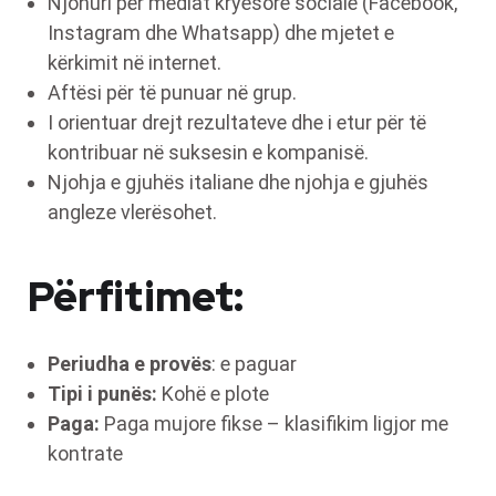
Njohuri për mediat kryesore sociale (Facebook,
Instagram dhe Whatsapp) dhe mjetet e
kërkimit në internet.
Aftësi për të punuar në grup.
I orientuar drejt rezultateve dhe i etur për të
kontribuar në suksesin e kompanisë.
Njohja e gjuhës italiane dhe njohja e gjuhës
angleze vlerësohet.
Përfitimet:
Periudha e provës
: e paguar
Tipi i punës:
Kohë e plote
Paga:
Paga mujore fikse – klasifikim ligjor me
kontrate