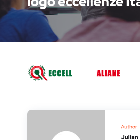
logo eccellenze it
Author
Julian