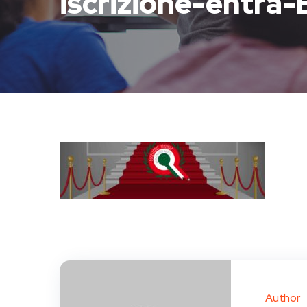
iscrizione-entra-E
Author